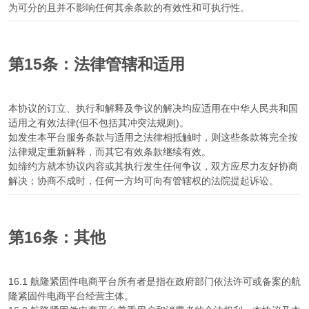
为可分的且并不影响任何其余条款的有效性和可执行性。
第15条：法律管辖和适用
本协议的订立、执行和解释及争议的解决均应适用在中华人民共和国
适用之有效法律(但不包括其冲突法规则)。
如发生本平台服务条款与适用之法律相抵触时，则这些条款将完全按
法律规定重新解释，而其它有效条款继续有效。
如缔约方就本协议内容或其执行发生任何争议，双方应尽力友好协商
解决；协商不成时，任何一方均可向有管辖权的法院提起诉讼。
第16条：其他
16.1 航隆紧固件电商平台所有者是指在政府部门依法许可或备案的航
隆紧固件电商平台经营主体。