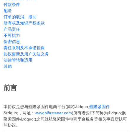
付款条件
配送
订单的取消、撤回
所有权及知识产权条款
产品责任
不可抗力
保密信息
责任限制及不承诺担保
协议更新及用户关注义务
法律管辖和适用
其他
前言
本协议是您与航隆紧固件电商平台(简称&ldquo;
航隆紧固件
&rdquo;，网址：
www.hlfastener.com
)所有者(以下简称为&ldquo;航
隆紧固件&rdquo;)之间就航隆紧固件电商平台服务等相关事宜所认可
的协议。