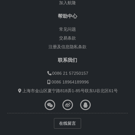
加入航隆
帮助中心
常见问题
交易条款
注册及信息隐私条款
联系我们
0086 21 57250157
0086 18964189996
上海市金山区夏宁路818弄1-85号联东U谷北区61号
在线留言