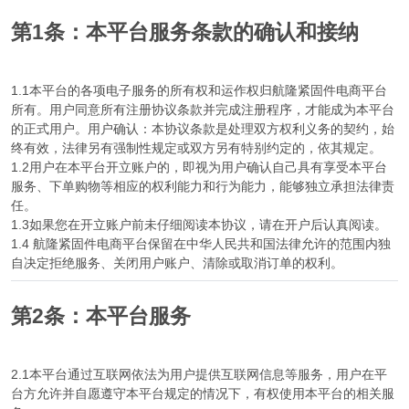
第1条：本平台服务条款的确认和接纳
1.1本平台的各项电子服务的所有权和运作权归航隆紧固件电商平台
所有。用户同意所有注册协议条款并完成注册程序，才能成为本平台
的正式用户。用户确认：本协议条款是处理双方权利义务的契约，始
终有效，法律另有强制性规定或双方另有特别约定的，依其规定。
1.2用户在本平台开立账户的，即视为用户确认自己具有享受本平台
服务、下单购物等相应的权利能力和行为能力，能够独立承担法律责
任。
1.3如果您在开立账户前未仔细阅读本协议，请在开户后认真阅读。
1.4 航隆紧固件电商平台保留在中华人民共和国法律允许的范围内独
自决定拒绝服务、关闭用户账户、清除或取消订单的权利。
第2条：本平台服务
2.1本平台通过互联网依法为用户提供互联网信息等服务，用户在平
台方允许并自愿遵守本平台规定的情况下，有权使用本平台的相关服