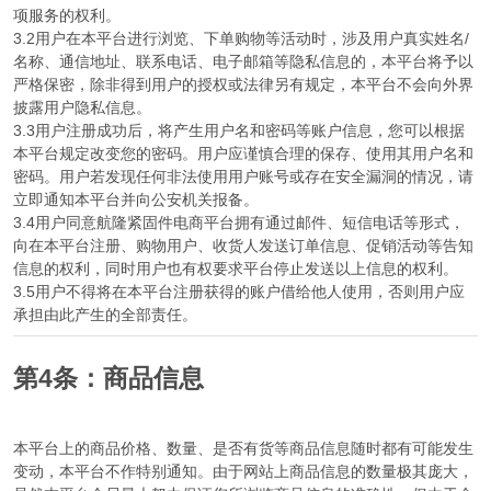
项服务的权利。
3.2用户在本平台进行浏览、下单购物等活动时，涉及用户真实姓名/
名称、通信地址、联系电话、电子邮箱等隐私信息的，本平台将予以
严格保密，除非得到用户的授权或法律另有规定，本平台不会向外界
披露用户隐私信息。
3.3用户注册成功后，将产生用户名和密码等账户信息，您可以根据
本平台规定改变您的密码。用户应谨慎合理的保存、使用其用户名和
密码。用户若发现任何非法使用用户账号或存在安全漏洞的情况，请
立即通知本平台并向公安机关报备。
3.4用户同意航隆紧固件电商平台拥有通过邮件、短信电话等形式，
向在本平台注册、购物用户、收货人发送订单信息、促销活动等告知
信息的权利，同时用户也有权要求平台停止发送以上信息的权利。
3.5用户不得将在本平台注册获得的账户借给他人使用，否则用户应
承担由此产生的全部责任。
第4条：商品信息
本平台上的商品价格、数量、是否有货等商品信息随时都有可能发生
变动，本平台不作特别通知。由于网站上商品信息的数量极其庞大，