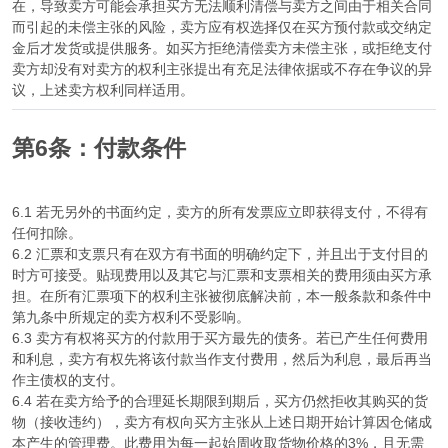
在，导致卖方可能会承担买方无法顺利清偿与卖方之间由于相关合同
而引起的未偿主张的风险，卖方应有权选择仅在买方预付款或交纳定
金后才发货或提供服务。如买方拒绝清偿卖方未偿主张，或拒绝支付
卖方却没有对卖方的权利主张提出有充足法律依据或不存在争议的异
议，上述卖方权利同样适用。
第6条：付款条件
6.1 若无另外的书面约定，卖方的所有发票应立即获得支付，不得有
任何扣除。
6.2 汇票和支票只有在双方有书面的明确约定下，并且出于支付目的
时方可接受。贴现费用以及其它与汇票和支票相关的费用须由买方承
担。在所有汇票项下的权利主张被彻底解决前，本一般条款和条件中
第九条中所规定的卖方权利不受影响。
6.3 卖方有权将买方的付款用于买方最先的债务。若已产生任何费用
和利息，卖方有权先将该付款当作支付费用，然后为利息，最后再当
作主债权的支付。
6.4 若在卖方给予的合理延长期限到期后，买方仍然拒收其购买的货
物（接收违约），卖方有权向买方主张从上述日期开始计算因仓储成
本产生的管理费。此费用为每一起始周收取货物价格的3%，且无需