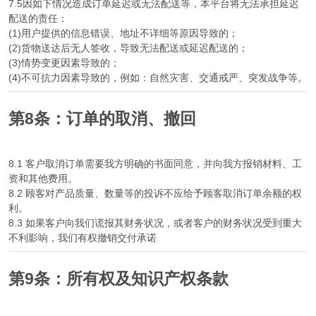
7.5因如下情况造成订单延迟或无法配送等，本平台将无法承担延迟
配送的责任：
(1)用户提供的信息错误、地址不详细等原因导致的；
(2)货物送达后无人签收，导致无法配送或延迟配送的；
(3)情势变更因素导致的；
(4)不可抗力因素导致的，例如：自然灾害、交通戒严、突发战争等。
第8条：订单的取消、撤回
8.1 客户取消订单需要我方明确的书面同意，并向我方报销材料、工
资和其他费用。
8.2 顾客对产品质量、数量等的投诉不应给予顾客取消订单余额的权
利。
8.3 如果客户向我们谎报其财务状况，或者客户的财务状况受到重大
不利影响，我们有权撤销交付承诺
第9条：所有权及知识产权条款