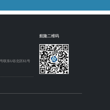
航隆二维码
5号联东U谷北区61号